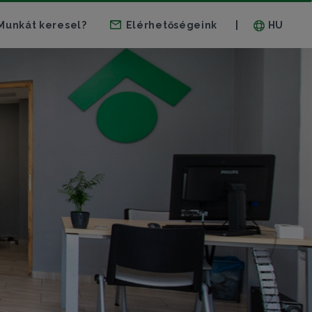
Munkát keresel?
Elérhetőségeink
HU
|