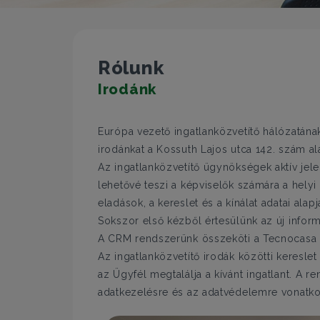
Rólunk
Irodánk
Európa vezető ingatlanközvetítő hálózatának
irodánkat a Kossuth Lajos utca 142. szám al
Az ingatlanközvetítő ügynökségek aktív jelen
lehetővé teszi a képviselők számára a hely
eladások, a kereslet és a kínálat adatai alapj
Sokszor első kézből értesülünk az új inform
A CRM rendszerünk összeköti a Tecnocasa Cs
Az ingatlanközvetítő irodák közötti keres
az Ügyfél megtalálja a kívánt ingatlant. A r
adatkezelésre és az adatvédelemre vonatk