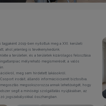
 tagjaként 2019-ben nyitottuk meg a XXI. kerületi
att, ahol jelenleg is tevékenykedünk.
léte a területen, és a területek kizárólagos felosztása
i ingatlanpiac mélyreható megismerését, a valós
án.
ációkról, meg sem hirdetett lakásokról.
oport irodáit, állandó információcserét biztosítva.
let megosztás megsokszorozza annak lehetőségét, hogy
endszer segít a minőségi szolgáltatás nyújtásában, az
ozó jogszabályokkal összhangban.