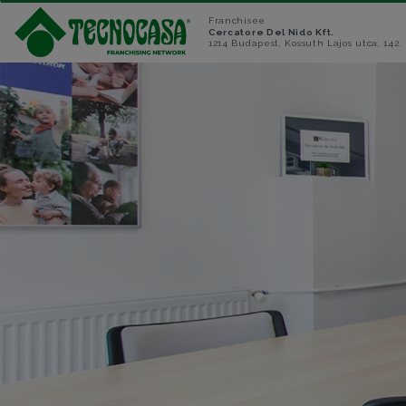
Franchisee
Cercatore Del Nido Kft.
1214 Budapest, Kossuth Lajos utca, 142.