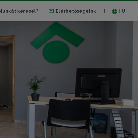
Munkát keresel?
Elérhetőségeink
HU
|