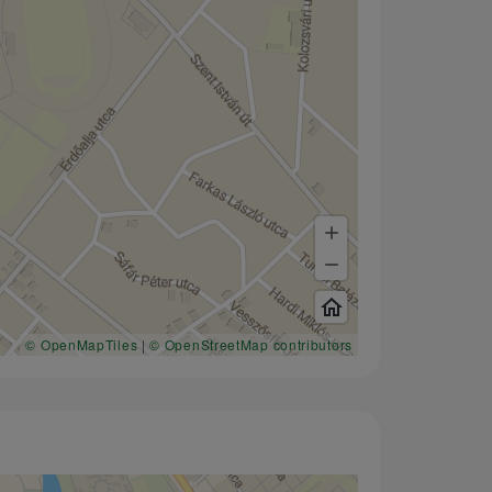
© OpenMapTiles
|
© OpenStreetMap contributors