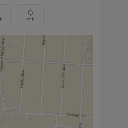
k
Park