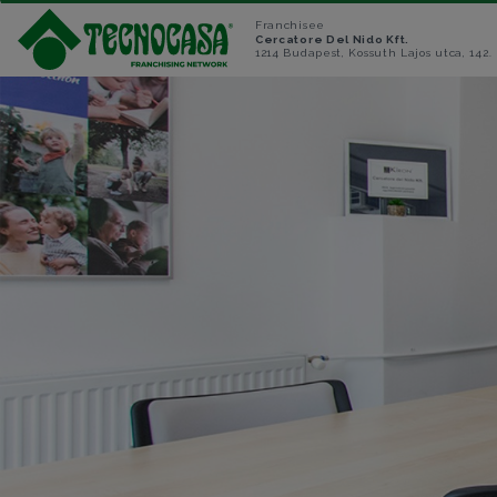
Franchisee
Cercatore Del Nido Kft.
1214 Budapest, Kossuth Lajos utca, 142.