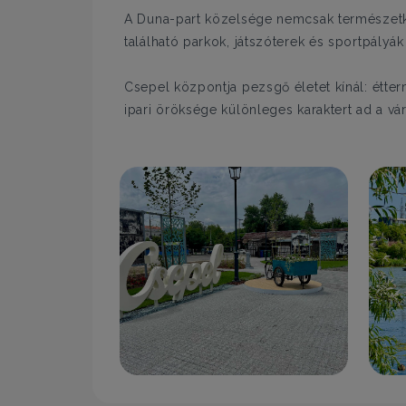
A Duna-part közelsége nemcsak természetköz
található parkok, játszóterek és sportpályák
Csepel központja pezsgő életet kínál: étter
ipari öröksége különleges karaktert ad a 