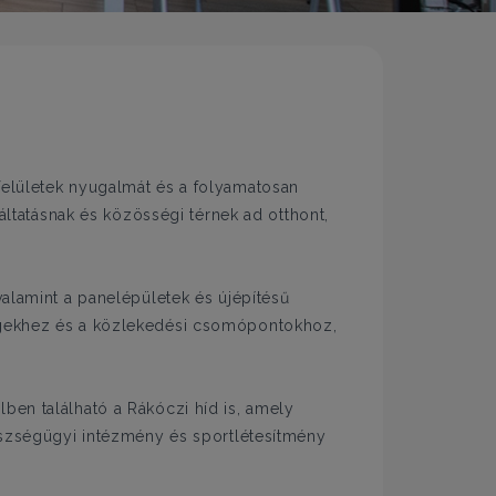
felületek nyugalmát és a folyamatosan
gáltatásnak és közösségi térnek ad otthont,
valamint a panelépületek és újépítésű
ségekhez és a közlekedési csomópontokhoz,
ben található a Rákóczi híd is, amely
gészségügyi intézmény és sportlétesítmény