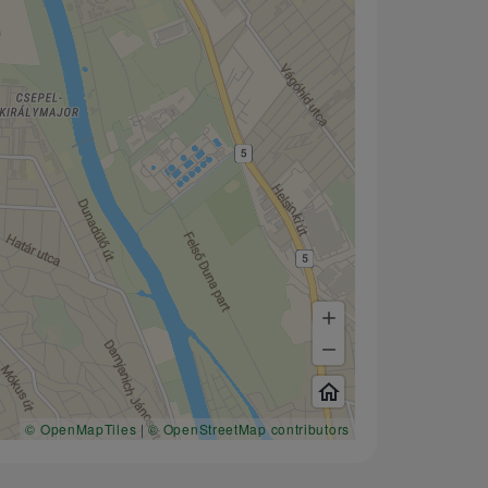
© OpenMapTiles
|
© OpenStreetMap contributors