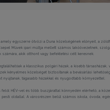
, amely egyszerre ötvözi a Duna közelségének előnyeit, a zöld
 a Csepel Művek ipari múltja mellett számos lakóövezetnek, szol
 számára, akik otthont vagy befektetési célt keresnek.
találhatóak a klasszikus polgári házak, a kisebb társasházak, 
észek kényelmes közelséget biztosítanak a bevásárlási lehető
tot nyújtanak, tágasabb házakkal és nyugodtabb környezettel.
felől HÉV-vel és több buszjárattal könnyedén elérhető, a közel
és pesti oldallal. A városrészen belül számos iskola, óvoda, e