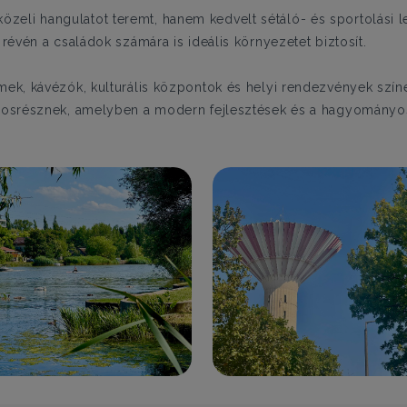
eli hangulatot teremt, hanem kedvelt sétáló- és sportolási l
 révén a családok számára is ideális környezetet biztosít.
mek, kávézók, kulturális központok és helyi rendezvények színe
városrésznek, amelyben a modern fejlesztések és a hagyományo