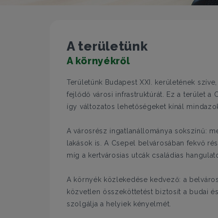
A területünk
A környékről
Területünk Budapest XXI. kerületének szíve
fejlődő városi infrastruktúrát. Ez a terület
így változatos lehetőségeket kínál mindazok
A városrész ingatlanállománya sokszínű: meg
lakások is. A Csepel belvárosában fekvő r
míg a kertvárosias utcák családias hangula
A környék közlekedése kedvező: a belváros 
közvetlen összeköttetést biztosít a budai 
szolgálja a helyiek kényelmét.