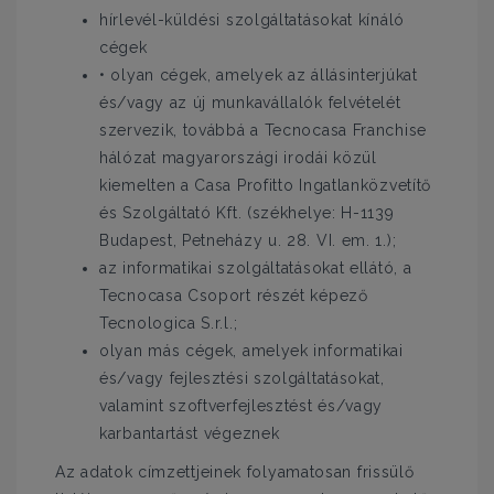
hírlevél-küldési szolgáltatásokat kínáló
cégek
• olyan cégek, amelyek az állásinterjúkat
és/vagy az új munkavállalók felvételét
szervezik, továbbá a Tecnocasa Franchise
hálózat magyarországi irodái közül
kiemelten a Casa Profitto Ingatlanközvetítő
és Szolgáltató Kft. (székhelye: H-1139
Budapest, Petneházy u. 28. VI. em. 1.);
az informatikai szolgáltatásokat ellátó, a
Tecnocasa Csoport részét képező
Tecnologica S.r.l.;
olyan más cégek, amelyek informatikai
és/vagy fejlesztési szolgáltatásokat,
valamint szoftverfejlesztést és/vagy
karbantartást végeznek
Az adatok címzettjeinek folyamatosan frissülő