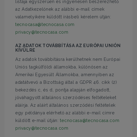
listája egyszerűen és ingyenesen beszerezhető
az Adatkezelőnek az alábbi e-mail címek
valamelyikére küldött írásbeli kérelem útján:
tecnocasa@tecnocasa.com
privacy@tecnocasa.com
AZ ADATOK TOVÁBBÍTÁSA AZ EURÓPAI UNIÓN
KÍVÜLRE
Az adatok továbbításra kerülhetnek nem Európai
Uniós tagkülföldi államokba, különösen az
Amerikai Egyesült Államokba, amennyiben az
adatátvevő a Bizottság által a GDPR 46. cikk (2)
bekezdés c, és d, pontja alapján elfogadott,
jóváhagyott általános szerződéses feltételeket
aláírja. Az aláírt általános szerződési feltételek
egy példánya elérhető az alábbi e-mail címre
küldött e-mail útján:
tecnocasa@tecnocasa.com
privacy@tecnocasa.com