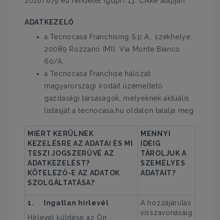
2016/679 eu rendelet (gdpr) 13. Cikke alapján
ADATKEZELŐ
a Tecnocasa Franchising S.p.A., székhelye:
20089 Rozzano (MI), Via Monte Bianco
60/A;
a Tecnocasa Franchise hálózat
magyarországi irodáit üzemeltető
gazdasági társaságok, melyeknek aktuális
listásját a tecnocasa.hu oldalon találja meg
MIÉRT KERÜLNEK
MENNYI
KEZELÉSRE AZ ADATAI ÉS MI
IDEIG
TESZI JOGSZERŰVÉ AZ
TÁROLJUK A
ADATKEZELÉST?
SZEMÉLYES
KÖTELEZŐ-E AZ ADATOK
ADATAIT?
SZOLGÁLTATÁSA?
1.
Ingatlan hírlevél
A hozzájárulás
visszavonásáig
Hírlevél küldése az Ön