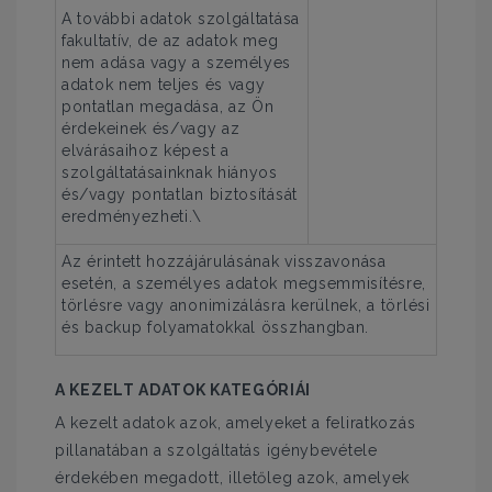
A további adatok szolgáltatása
fakultatív, de az adatok meg
nem adása vagy a személyes
adatok nem teljes és vagy
pontatlan megadása, az Ön
érdekeinek és/vagy az
elvárásaihoz képest a
szolgáltatásainknak hiányos
és/vagy pontatlan biztosítását
eredményezheti.\
Az érintett hozzájárulásának visszavonása
esetén, a személyes adatok megsemmisítésre,
törlésre vagy anonimizálásra kerülnek, a törlési
és backup folyamatokkal összhangban.
A KEZELT ADATOK KATEGÓRIÁI
A kezelt adatok azok, amelyeket a feliratkozás
pillanatában a szolgáltatás igénybevétele
érdekében megadott, illetőleg azok, amelyek