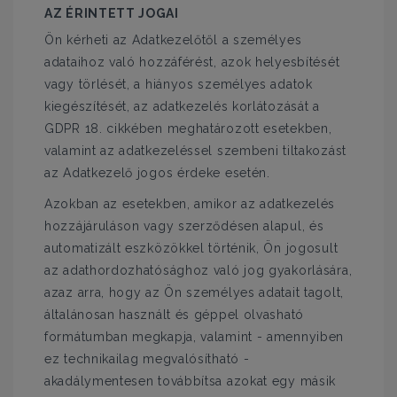
AZ ÉRINTETT JOGAI
Ön kérheti az Adatkezelőtől a személyes
adataihoz való hozzáférést, azok helyesbítését
vagy törlését, a hiányos személyes adatok
kiegészítését, az adatkezelés korlátozását a
GDPR 18. cikkében meghatározott esetekben,
valamint az adatkezeléssel szembeni tiltakozást
az Adatkezelő jogos érdeke esetén.
Azokban az esetekben, amikor az adatkezelés
hozzájáruláson vagy szerződésen alapul, és
automatizált eszközökkel történik, Ön jogosult
az adathordozhatósághoz való jog gyakorlására,
azaz arra, hogy az Ön személyes adatait tagolt,
általánosan használt és géppel olvasható
formátumban megkapja, valamint - amennyiben
ez technikailag megvalósítható -
akadálymentesen továbbítsa azokat egy másik