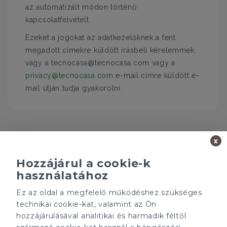
az automatizált módon történő
kapcsolatfelvételt.
Ezeket a jogokat az adatkezelőknek a fent
megadott címekre küldött írásbeli kérelemmek,
vagy a tecnocasa@tecnocasa.com vagy a
privacy@tecnocasa.com
e-mail címre küldött e-
mail útján tudja gyakorolni.
x
Hozzájárul a cookie-k
használatához
Ez az oldal a megfelelő működéshez szükséges
Minden ügynökségnek saját tulajdonosa van és önállóan
technikai cookie-kat, valamint az Ön
működik.
hozzájárulásával analitikai és harmadik féltől
ÁRFOLYAM 06/08/2026