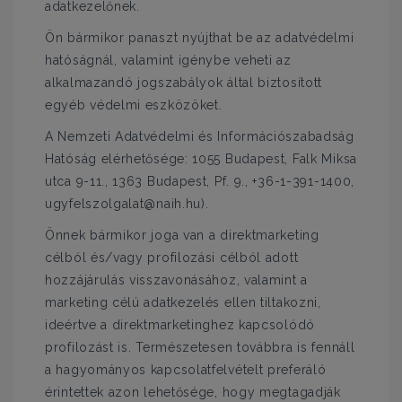
adatkezelőnek.
Ön bármikor panaszt nyújthat be az adatvédelmi
hatóságnál, valamint igénybe veheti az
alkalmazandó jogszabályok által biztosított
egyéb védelmi eszközöket.
A Nemzeti Adatvédelmi és Információszabadság
Hatóság elérhetősége: 1055 Budapest, Falk Miksa
utca 9-11., 1363 Budapest, Pf. 9., +36-1-391-1400,
ugyfelszolgalat@naih.hu).
Önnek bármikor joga van a direktmarketing
célból és/vagy profilozási célból adott
hozzájárulás visszavonásához, valamint a
marketing célú adatkezelés ellen tiltakozni,
ideértve a direktmarketinghez kapcsolódó
profilozást is. Természetesen továbbra is fennáll
a hagyományos kapcsolatfelvételt preferáló
érintettek azon lehetősége, hogy megtagadják